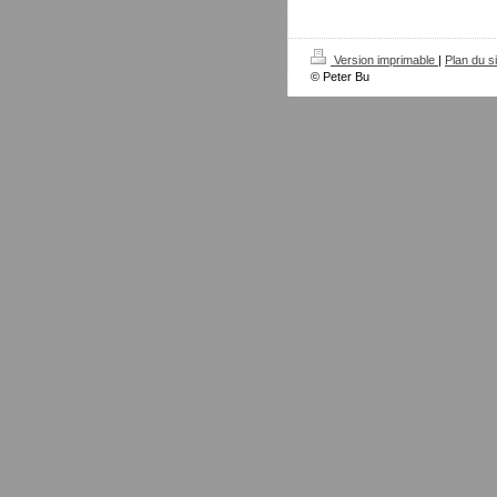
Version imprimable
|
Plan du si
© Peter Bu