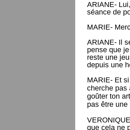
ARIANE- Lui, 
séance de p
MARIE- Merci
ARIANE- Il se
pense que je 
reste une je
depuis une h
MARIE- Et si 
cherche pas à 
goûter ton ar
pas être une
VERONIQUE- 
que cela ne 