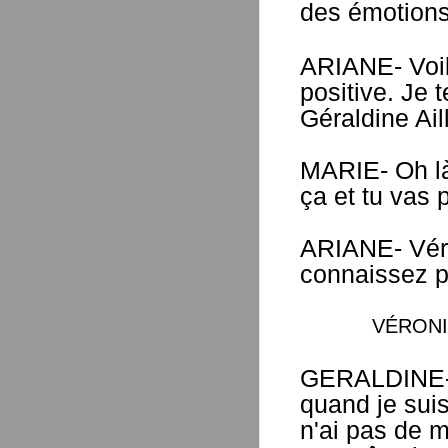
des émotions
ARIANE- Voilà
positive. Je
Géraldine Aill
MARIE- Oh là
ça et tu vas 
ARIANE- Véro
connaissez p
VÉRONIQUE e
GERALDINE- A
quand je suis
n'ai pas de m