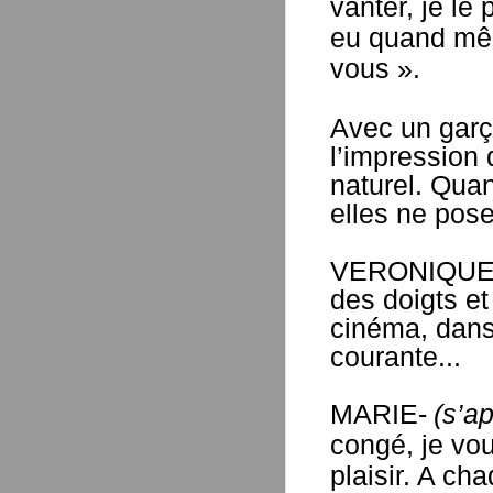
vanter, je le 
eu quand mêm
vous ».
Avec un garço
l’impression
naturel. Qua
elles ne pos
VERONIQUE- A
des doigts et 
cinéma, dans 
courante...
MARIE-
(s’a
congé, je vou
plaisir. A ch