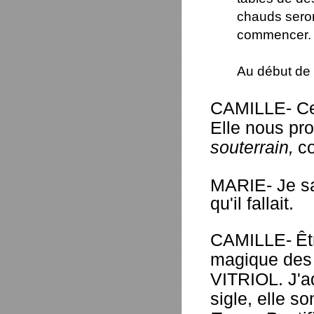
chauds seron
commencer.
Au début de
CAMILLE- Cet
Elle nous pr
souterrain,
co
MARIE- Je sa
qu'il fallait.
CAMILLE-
Êt
magique des 
VITRIOL. J'a
sigle, elle s