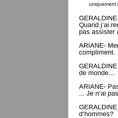
uniquement 
GERALDINE
Quand j’ai re
pas assister 
ARIANE- Merc
compliment.
GERALDINE- Je
de monde…
ARIANE- Pas 
... Je n’ai p
GERALDINE- A
d’hommes?