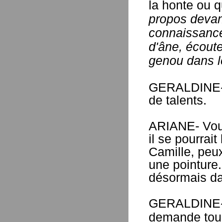
la honte ou q
propos devant
connaissance.
d'âne, écout
genou dans le
GERALDINE- J
de talents.
ARIANE- Vous
il se pourrai
Camille, peux
une pointure
désormais da
GERALDINE
demande touj