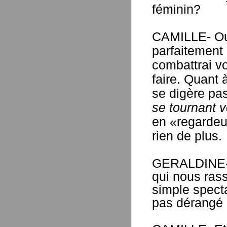
féminin?
CAMILLE- Oui
parfaitement 
combattrai vo
faire. Quant 
se digère pa
se tournant v
en «regardeu
rien de plus.
GERALDINE- 
qui nous ras
simple specta
pas dérangé 