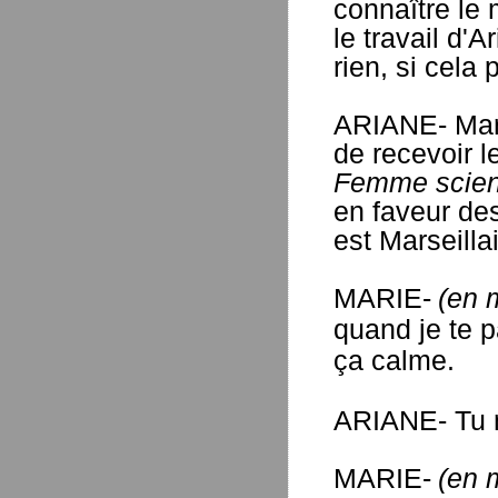
connaître le
le travail d'
rien, si cela
ARIANE- Mar
de recevoir l
Femme scient
en faveur de
est Marseillai
MARIE-
(en m
quand je te p
ça calme.
ARIANE- Tu n
MARIE-
(en m