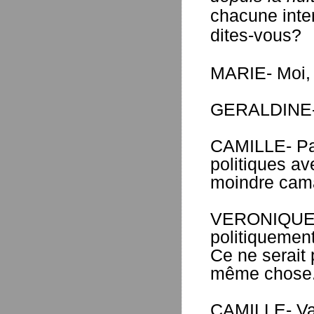
chacune inte
dites-vous?
MARIE- Moi, 
GERALDINE- M
CAMILLE- Par
politiques a
moindre cama
VERONIQUE- T
politiquemen
Ce ne serait 
même chose
CAMILLE- Va 