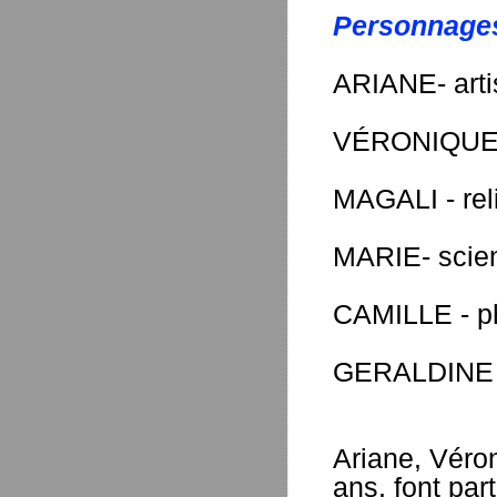
Personnage
ARIANE- arti
VÉRONIQUE 
MAGALI - rel
MARIE- scien
CAMILLE - p
GERALDINE 
Ariane, Véron
ans, font par