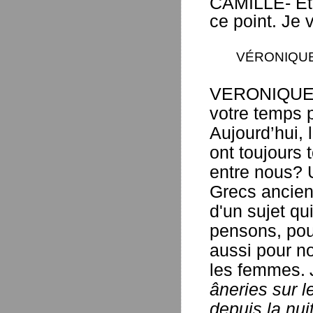
CAMILLE- Et 
ce point. Je 
VÉRONIQUE s
VERONIQUE- 
votre temps p
Aujourd’hui,
ont toujours 
entre nous? 
Grecs anciens
d'un sujet qu
pensons, pou
aussi pour no
les femmes.
âneries sur 
depuis la nu