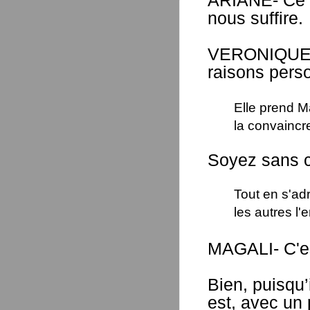
ARIANE- Ce s
nous suffire.
VERONIQUE- É
raisons pers
Elle prend M
la convaincr
Soyez sans c
Tout en s'ad
les autres l'
MAGALI- C'est
Bien, puisqu’i
est, avec un 