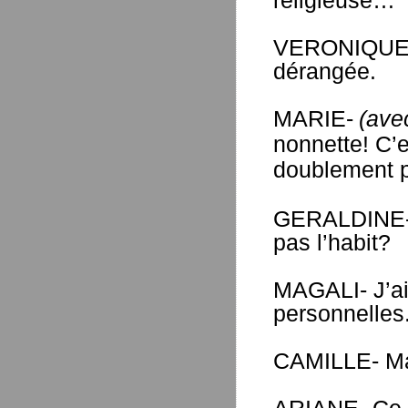
religieuse…
VERONIQUE- 
dérangée.
MARIE-
(ave
nonnette! C’e
doublement 
GERALDINE- C
pas l’habit?
MAGALI- J’ai
personnelles
CAMILLE- Ma