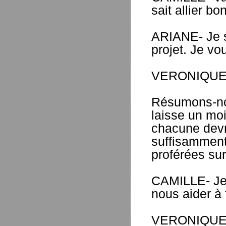
sait allier b
ARIANE- Je su
projet. Je vou
VERONIQUE- 
Résumons-no
laisse un mo
chacune devra
suffisamment
proférées su
CAMILLE- Je
nous aider à 
VERONIQUE- 