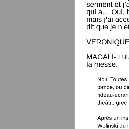
serment et j’
qui a… Oui, bi
mais j’ai acc
dit que je n’é
VERONIQUE- E
MAGALI- Lui, 
la messe.
Noir.
Toutes 
tombe, ou bi
rideau-écran
théâtre grec 
Après un ins
Wolinski du l