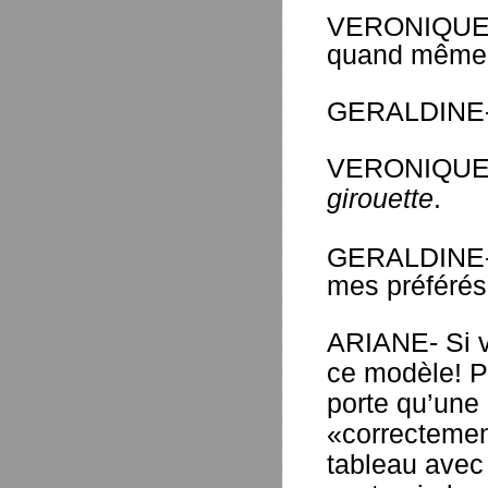
VERONIQUE- J
quand même u
GERALDINE- O
VERONIQUE- E
girouette
.
GERALDINE- E
mes préféré
ARIANE- Si vo
ce modèle! Po
porte qu’une 
«correctement
tableau avec