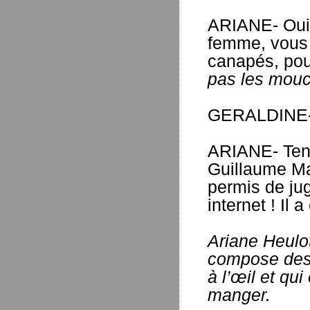
ARIANE- Oui, 
femme, vous 
canapés, pour
pas les mouc
GERALDINE- 
ARIANE- Tenez
Guillaume Mar
permis de jug
internet ! Il a 
Ariane Heulot
compose des 
à l’œil et qu
manger.