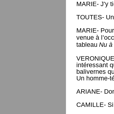
MARIE- J'y t
TOUTES- Un 
MARIE- Pour 
venue à l’occ
tableau
Nu à 
VERONIQUE- F
intéressant 
balivernes q
Un homme-té
ARIANE- Donc
CAMILLE- Si