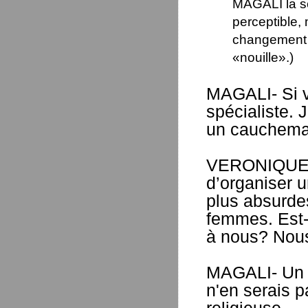
MAGALI la sc
perceptible,
changement i
«nouille».)
MAGALI- Si v
spécialiste. 
un cauchem
VERONIQUE- 
d’organiser u
plus absurde
femmes. Est-
à nous? Nous
MAGALI- Un 
n'en serais 